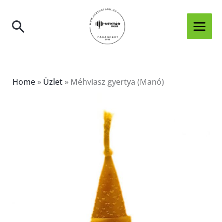
Skip
mennyiség
to
Search
content
Home
»
Üzlet
»
Méhviasz gyertya (Manó)
Méhviasz
gyertya
(Manó)
mennyiség