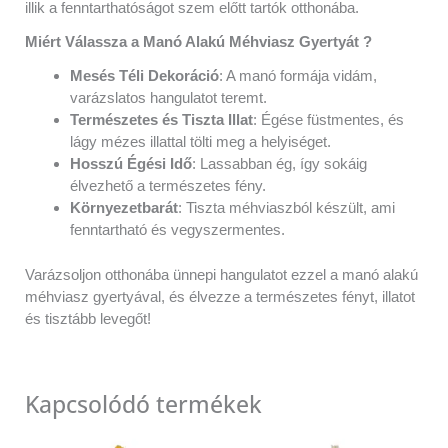
illik a fenntarthatóságot szem előtt tartók otthonába.
Miért Válassza a Manó Alakú Méhviasz Gyertyát ?
Mesés Téli Dekoráció
: A manó formája vidám,
varázslatos hangulatot teremt.
Természetes és Tiszta Illat
: Égése füstmentes, és
lágy mézes illattal tölti meg a helyiséget.
Hosszú Égési Idő
: Lassabban ég, így sokáig
élvezhető a természetes fény.
Környezetbarát
: Tiszta méhviaszból készült, ami
fenntartható és vegyszermentes.
Varázsoljon otthonába ünnepi hangulatot ezzel a manó alakú
méhviasz gyertyával, és élvezze a természetes fényt, illatot
és tisztább levegőt!
Kapcsolódó termékek