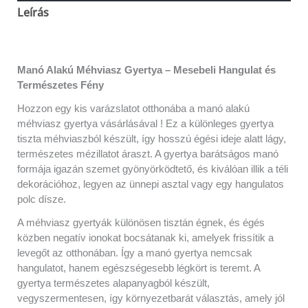
Leírás
Vélemények (0)
Manó Alakú Méhviasz Gyertya – Mesebeli Hangulat és
Természetes Fény
Hozzon egy kis varázslatot otthonába a manó alakú
méhviasz gyertya vásárlásával ! Ez a különleges gyertya
tiszta méhviaszból készült, így hosszú égési ideje alatt lágy,
természetes mézillatot áraszt. A gyertya barátságos manó
formája igazán szemet gyönyörködtető, és kiválóan illik a téli
dekorációhoz, legyen az ünnepi asztal vagy egy hangulatos
polc dísze.
A méhviasz gyertyák különösen tisztán égnek, és égés
közben negatív ionokat bocsátanak ki, amelyek frissítik a
levegőt az otthonában. Így a manó gyertya nemcsak
hangulatot, hanem egészségesebb légkört is teremt. A
gyertya természetes alapanyagból készült,
vegyszermentesen, így környezetbarát választás, amely jól