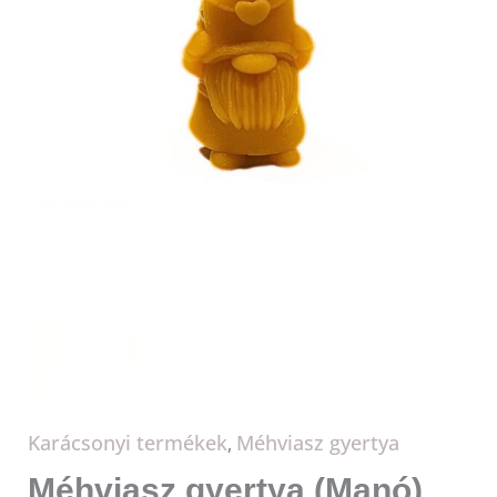
Karácsonyi termékek
Méhviasz gyertya
,
Méhviasz gyertya (Manó)