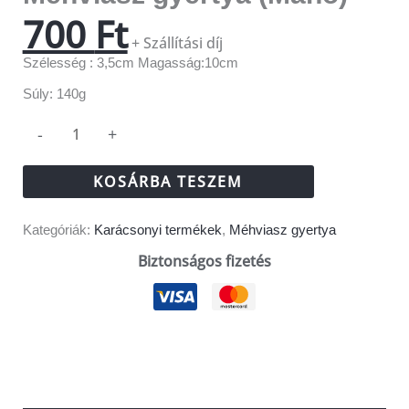
700
Ft
+ Szállítási díj
Szélesség : 3,5cm Magasság:10cm
Súly: 140g
-
+
KOSÁRBA TESZEM
Kategóriák:
Karácsonyi termékek
,
Méhviasz gyertya
Biztonságos fizetés