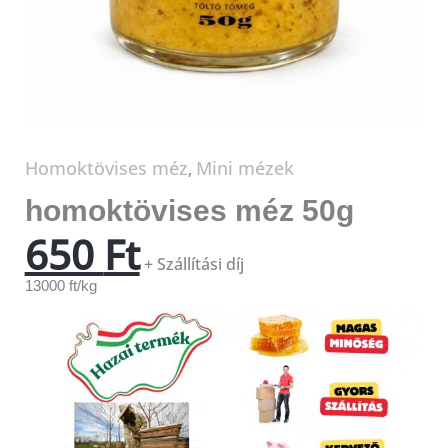
Homoktövises méz
Mini mézek
,
homoktövises méz 50g
650
Ft
+ Szállítási díj
13000 ft/kg