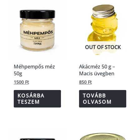
OUT OF STOCK
Méhpempős méz
Akácméz 50 g –
50g
Macis üvegben
1500
Ft
850
Ft
KOSÁRBA
TOVÁBB
TESZEM
OLVASOM