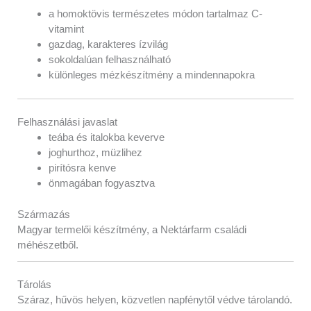
a homoktövis természetes módon tartalmaz C-
vitamint
gazdag, karakteres ízvilág
sokoldalúan felhasználható
különleges mézkészítmény a mindennapokra
Felhasználási javaslat
teába és italokba keverve
joghurthoz, müzlihez
pirítósra kenve
önmagában fogyasztva
Származás
Magyar termelői készítmény, a Nektárfarm családi
méhészetből.
Tárolás
Száraz, hűvös helyen, közvetlen napfénytől védve tárolandó.