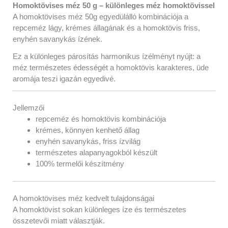
Homoktövises méz 50 g – különleges méz homoktövissel
A homoktövises méz 50g egyedülálló kombinációja a
repceméz lágy, krémes állagának és a homoktövis friss,
enyhén savanykás ízének.
Ez a különleges párosítás harmonikus ízélményt nyújt: a
méz természetes édességét a homoktövis karakteres, üde
aromája teszi igazán egyedivé.
Jellemzői
repceméz és homoktövis kombinációja
krémes, könnyen kenhető állag
enyhén savanykás, friss ízvilág
természetes alapanyagokból készült
100% termelői készítmény
A homoktövises méz kedvelt tulajdonságai
A homoktövist sokan különleges íze és természetes
összetevői miatt választják.