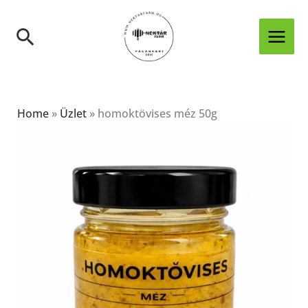
Skip
to
Search
content
Home
»
Üzlet
»
homoktövises méz 50g