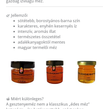
gazdag ízvilágú méz.
🌿 Jellemzői
sötétebb, borostyános-barna szín
karakteres, enyhén kesernyés íz
intenzív, aromás illat
természetes összetétel
adalékanyagoktól mentes
magyar termelői méz
🍯 Miért különleges?
A gesztenyeméz nem a klasszikus „édes méz”