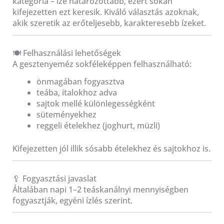
kategória – íze határozottabb, ezért sokan
kifejezetten ezt keresik. Kiváló választás azoknak,
akik szeretik az erőteljesebb, karakteresebb ízeket.
🍽️ Felhasználási lehetőségek
A gesztenyeméz sokféleképpen felhasználható:
önmagában fogyasztva
teába, italokhoz adva
sajtok mellé különlegességként
süteményekhez
reggeli ételekhez (joghurt, müzli)
Kifejezetten jól illik sósabb ételekhez és sajtokhoz is.
🥄 Fogyasztási javaslat
Általában napi 1–2 teáskanálnyi mennyiségben
fogyasztják, egyéni ízlés szerint.