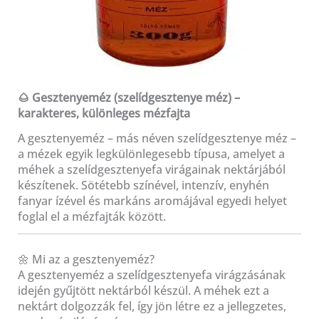
🌰 Gesztenyeméz (szelídgesztenye méz) –
karakteres, különleges mézfajta
A gesztenyeméz – más néven szelídgesztenye méz –
a mézek egyik legkülönlegesebb típusa, amelyet a
méhek a szelídgesztenyefa virágainak nektárjából
készítenek. Sötétebb színével, intenzív, enyhén
fanyar ízével és markáns aromájával egyedi helyet
foglal el a mézfajták között.
🌼 Mi az a gesztenyeméz?
A gesztenyeméz a szelídgesztenyefa virágzásának
idején gyűjtött nektárból készül. A méhek ezt a
nektárt dolgozzák fel, így jön létre ez a jellegzetes,