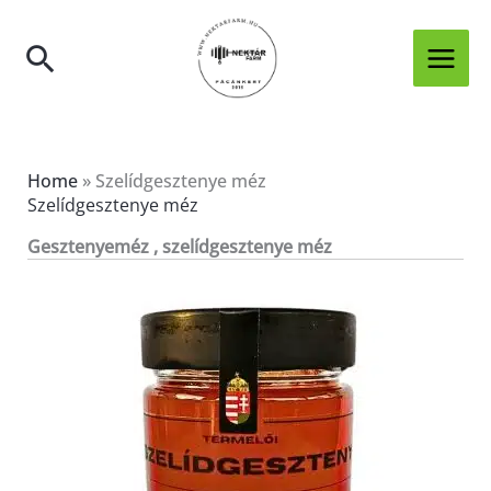
Skip
to
Search
content
Home
»
Szelídgesztenye méz
Szelídgesztenye méz
Gesztenyeméz , szelídgesztenye méz