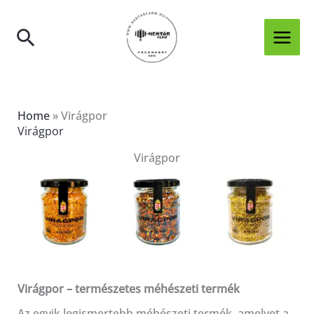
Skip
to
Search
content
Home
»
Virágpor
Virágpor
Virágpor
Virágpor – természetes méhészeti termék
Az egyik legismertebb méhészeti termék, amelyet a