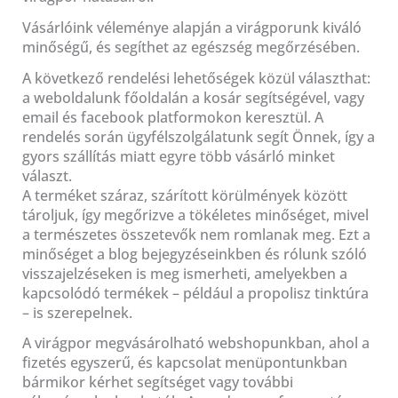
Vásárlóink véleménye alapján a virágporunk kiváló
minőségű, és segíthet az egészség megőrzésében.
A következő rendelési lehetőségek közül választhat:
a weboldalunk főoldalán a kosár segítségével, vagy
email és facebook platformokon keresztül. A
rendelés során ügyfélszolgálatunk segít Önnek, így a
gyors szállítás miatt egyre több vásárló minket
választ.
A terméket száraz, szárított körülmények között
tároljuk, így megőrizve a tökéletes minőséget, mivel
a természetes összetevők nem romlanak meg. Ezt a
minőséget a blog bejegyzéseinkben és rólunk szóló
visszajelzéseken is meg ismerheti, amelyekben a
kapcsolódó termékek – például a propolisz tinktúra
– is szerepelnek.
A virágpor megvásárolható webshopunkban, ahol a
fizetés egyszerű, és kapcsolat menüpontunkban
bármikor kérhet segítséget vagy további