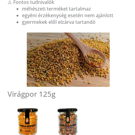
⚠️ Fontos tudnivalók
méhészeti terméket tartalmaz
egyéni érzékenység esetén nem ajánlott
gyermekek elől elzárva tartandó
Virágpor 125g