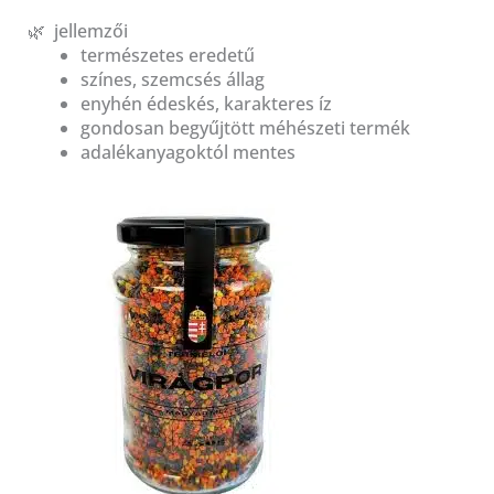
🌿 jellemzői
természetes eredetű
színes, szemcsés állag
enyhén édeskés, karakteres íz
gondosan begyűjtött méhészeti termék
adalékanyagoktól mentes