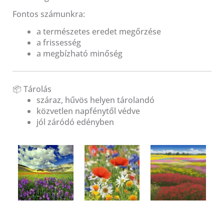
Fontos számunkra:
a természetes eredet megőrzése
a frissesség
a megbízható minőség
📦 Tárolás
száraz, hűvös helyen tárolandó
közvetlen napfénytől védve
jól záródó edényben