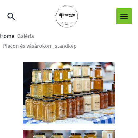
Skip
to
Search
content
Home
Galéria
Piacon és vásárokon , standkép