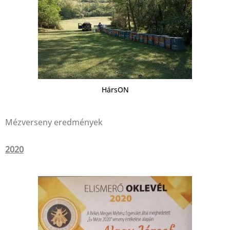
HársON
Mézverseny eredmények
2020