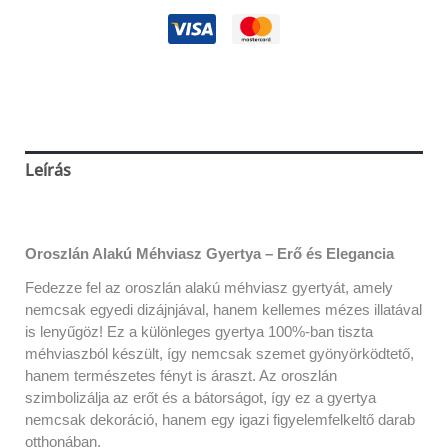
Leírás
Vélemények (0)
Oroszlán Alakú Méhviasz Gyertya – Erő és Elegancia
Fedezze fel az oroszlán alakú méhviasz gyertyát, amely
nemcsak egyedi dizájnjával, hanem kellemes mézes illatával
is lenyűgöz! Ez a különleges gyertya 100%-ban tiszta
méhviaszból készült, így nemcsak szemet gyönyörködtető,
hanem természetes fényt is áraszt. Az oroszlán
szimbolizálja az erőt és a bátorságot, így ez a gyertya
nemcsak dekoráció, hanem egy igazi figyelemfelkeltő darab
otthonában.