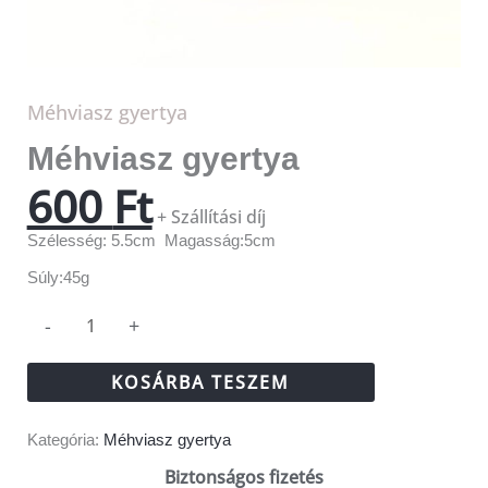
Méhviasz gyertya
Méhviasz gyertya
600
Ft
+ Szállítási díj
Szélesség: 5.5cm Magasság:5cm
Súly:45g
-
+
KOSÁRBA TESZEM
Kategória:
Méhviasz gyertya
Biztonságos fizetés