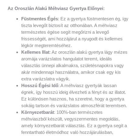
Az Oroszlán Alakú Méhviasz Gyertya Előnyei:
Füstmentes Égés
: Ez a gyertya füstmentesen ég, így
tiszta levegőt biztosít az otthonában. A méhviasz
természetes égése segít megőrizni a levegő
frissességét, ami hozzájárul a nyugodt és kellemes
légkör megteremtéséhez.
Kellemes Illat
: Az oroszlán alakú gyertya lágy mézes
aromája varázslatos hangulatot teremt, ideális
választás ünnepi alkalmakra, születésnapokra vagy
akár mindennapi használatra, amikor csak egy kis
extra varázslatra vágyik.
Hosszú Égési Idő
: A méhviasz gyertyák lassan
égnek, így hosszú ideig élvezheti a fényt és az illatot.
Ez különösen hasznos, ha szeretné, hogy a gyertya
sokáig tartson és varázslatos atmoszférát teremtsen.
Környezetbarát
: 100%-ban természetes
méhviaszból készült, vegyszermentes megoldás,
amely környezetbarát választás. Ez a gyertya segít a
fenntartható életmódhoz való hozzájárulásban,