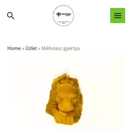
Skip
to
Search
content
Home
»
Üzlet
»
Méhviasz gyertya
Méhviasz
gyertya
mennyiség