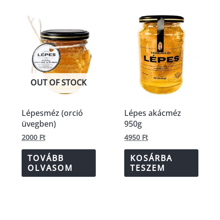
OUT OF STOCK
Lépesméz (orció
Lépes akácméz
üvegben)
950g
2000
Ft
4950
Ft
TOVÁBB
KOSÁRBA
OLVASOM
TESZEM