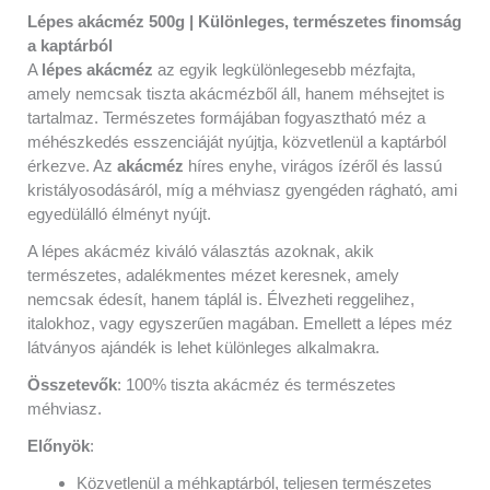
Lépes akácméz 500g | Különleges, természetes finomság
a kaptárból
A
lépes akácméz
az egyik legkülönlegesebb mézfajta,
amely nemcsak tiszta akácmézből áll, hanem méhsejtet is
tartalmaz. Természetes formájában fogyasztható méz a
méhészkedés esszenciáját nyújtja, közvetlenül a kaptárból
érkezve. Az
akácméz
híres enyhe, virágos ízéről és lassú
kristályosodásáról, míg a méhviasz gyengéden rágható, ami
egyedülálló élményt nyújt.
A lépes akácméz kiváló választás azoknak, akik
természetes, adalékmentes mézet keresnek, amely
nemcsak édesít, hanem táplál is. Élvezheti reggelihez,
italokhoz, vagy egyszerűen magában. Emellett a lépes méz
látványos ajándék is lehet különleges alkalmakra.
Összetevők
: 100% tiszta akácméz és természetes
méhviasz.
Előnyök
:
Közvetlenül a méhkaptárból, teljesen természetes