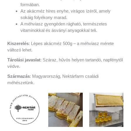
formában.
Az akácméz híres enyhe, virágos ízéről, amely
sokáig folyékony marad.
A méhviasz gyengéden rágható, természetes
vitaminokkal és ásványi anyagokkal teli.
Kiszerelés
: Lépes akácméz 500g – a méhviasz mérete
változó lehet.
Tárolási javaslat
: Száraz, hűvös helyen tartandó, napfénytől
védve.
Származás
: Magyarország, Nektárfarm családi
méhészetünk.