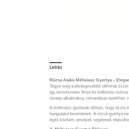
Leírás
Vélemények (0)
Rózsa Alakú Méhviasz Gyertya – Elega
Tegye még különlegesebbé otthonát ezzel
így természetes fényt és kellemes mézes i
ünnepi alkalmakra, romantikus estékhez v
A méhviasz gyertyák előnye, hogy tiszta 
hangulatot teremtenek. A rózsa gyertya ne
égés közben, amelyek segítenek eltávolít