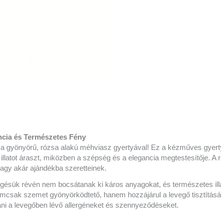
ncia és Természetes Fény
 a gyönyörű, rózsa alakú méhviasz gyertyával! Ez a kézműves gyert
llatot áraszt, miközben a szépség és a elegancia megtestesítője. A r
agy akár ajándékba szeretteinek.
égésük révén nem bocsátanak ki káros anyagokat, és természetes il
mcsak szemet gyönyörködtető, hanem hozzájárul a levegő tisztításáh
ani a levegőben lévő allergéneket és szennyeződéseket.