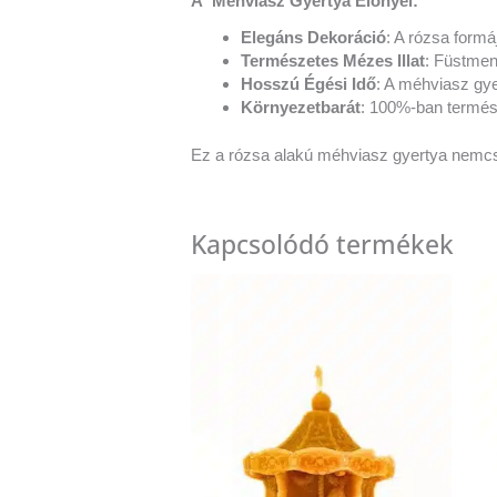
A Méhviasz Gyertya Előnyei:
Elegáns Dekoráció
: A rózsa formá
Természetes Mézes Illat
: Füstmen
Hosszú Égési Idő
: A méhviasz gye
Környezetbarát
: 100%-ban termés
Ez a rózsa alakú méhviasz gyertya nemcsak 
Kapcsolódó termékek