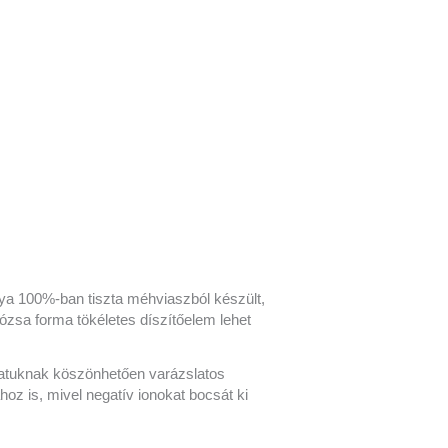
ya 100%-ban tiszta méhviaszból készült,
ózsa forma tökéletes díszítőelem lehet
latuknak köszönhetően varázslatos
oz is, mivel negatív ionokat bocsát ki