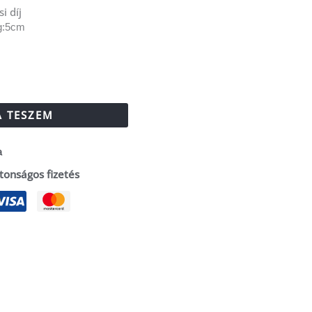
si díj
g:5cm
 TESZEM
a
tonságos fizetés