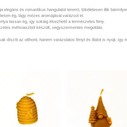
ja elegáns és romantikus hangulatot teremt, tökéletesen illik bármilye
tesen ég, lágy mézes aromájával varázsol el.
rtya lassan ég, így sokáig élvezhető a természetes fény.
zetes méhviaszból készült, vegyszermentes megoldás.
díszíti az otthont, hanem varázslatos fényt és illatot is nyújt, így 