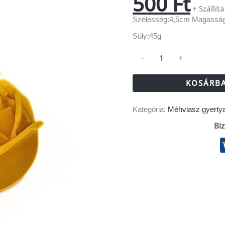
500
Ft
+ Szállítá
Szélesség:4,5cm Magassá
Súly:45g
-
+
KOSÁRBA
Kategória:
Méhviasz gyerty
Biz