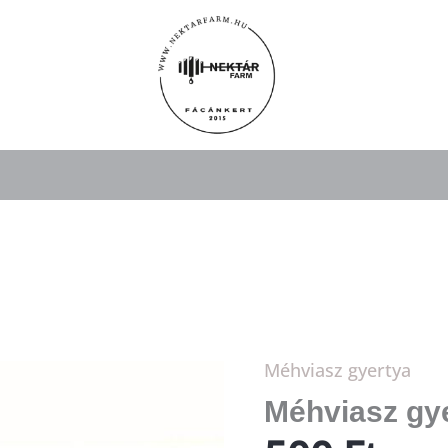
Méhviasz gyertya
Méhviasz
gyertya
Méhviasz gy
mennyiség