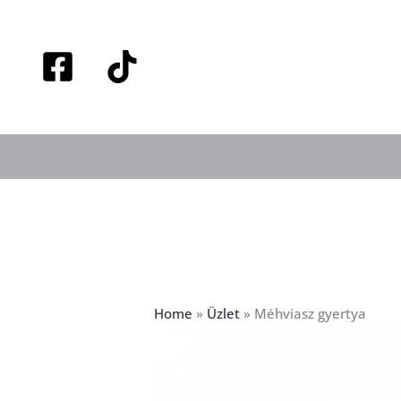
Skip
to
content
Home
»
Üzlet
»
Méhviasz gyertya