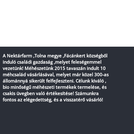
A Nektárfarm ,Tolna megye ,Fácánkert községből
induló családi gazdaság ,melyet feleségemmel
vezetünk! Méhészetünk 2015 tavaszán indult 10
méhcsalád vásárlásával, melyet már közel 300-as
állománnyá sikerült felfejleszteni. Célunk kiváló ,
bio minőségű méhészeti termékek termelése, és
csakis üvegben való értékesítése! Számunkra
fontos az elégedettség, és a visszatérő vásárló!