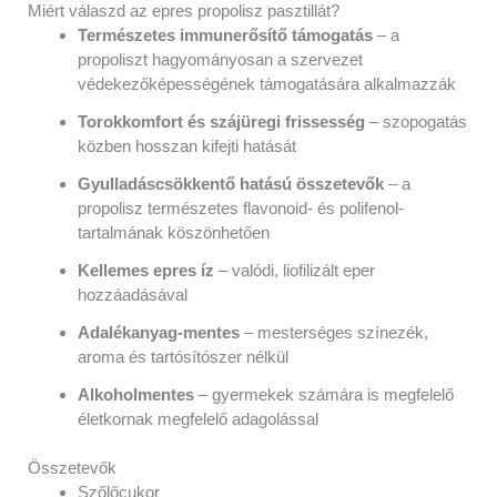
Miért válaszd az epres propolisz pasztillát?
Természetes immunerősítő támogatás
– a
propoliszt hagyományosan a szervezet
védekezőképességének támogatására alkalmazzák
Torokkomfort és szájüregi frissesség
– szopogatás
közben hosszan kifejti hatását
Gyulladáscsökkentő hatású összetevők
– a
propolisz természetes flavonoid- és polifenol-
tartalmának köszönhetően
Kellemes epres íz
– valódi, liofilizált eper
hozzáadásával
Adalékanyag-mentes
– mesterséges színezék,
aroma és tartósítószer nélkül
Alkoholmentes
– gyermekek számára is megfelelő
életkornak megfelelő adagolással
Összetevők
Szőlőcukor