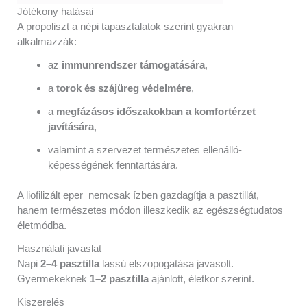
Jótékony hatásai
A propoliszt a népi tapasztalatok szerint gyakran
alkalmazzák:
az
immunrendszer támogatására
,
a
torok és szájüreg védelmére
,
a
megfázásos időszakokban a komfortérzet
javítására
,
valamint a szervezet természetes ellenálló-
képességének fenntartására.
A liofilizált eper nemcsak ízben gazdagítja a pasztillát,
hanem természetes módon illeszkedik az egészségtudatos
életmódba.
Használati javaslat
Napi
2–4 pasztilla
lassú elszopogatása javasolt.
Gyermekeknek
1–2 pasztilla
ajánlott, életkor szerint.
Kiszerelés