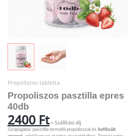
Propoliszos tabletta
Propoliszos pasztilla epres
40db
2400
Ft
+ Szállítási díj
Szopogatós pasztilla termelői propolisszal és
liofilizált
eperrel
, adalékanyag-mentes összetételben. Természetes