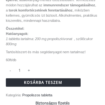
módon hozzájárulhat az
immunrendszer támogatásához
,
a
torok komfortérzetének fenntartásához
, miközben
kellemes, gyümölcsös ízt biztosít. Alkoholmentes, praktikus
kiszerelés, mindennapi használatra.
Összetétel:
Hatóanyagok
:
1 tabletta tartalma: 200 mg propoliszkivonat , szőlőcukor
800mg
Tartósítószert és más segédanyagot nem tartalmaz!
60ft/db
-
+
KOSÁRBA TESZEM
Kategória:
Propoliszos tabletta
Biztonságos fizetés