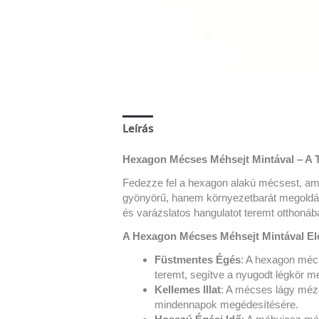
Leírás
Vélemények (0)
Hexagon Mécses Méhsejt Mintával – A 
Fedezze fel a hexagon alakú mécsest, ame
gyönyörű, hanem környezetbarát megoldás
és varázslatos hangulatot teremt otthonáb
A Hexagon Mécses Méhsejt Mintával El
Füstmentes Égés
: A hexagon mécs
teremt, segítve a nyugodt légkör m
Kellemes Illat
: A mécses lágy méze
mindennapok megédesítésére.