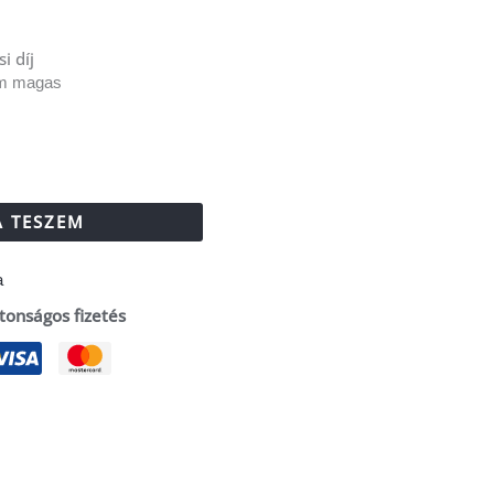
si díj
cm magas
 TESZEM
a
tonságos fizetés