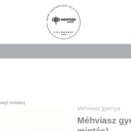
sejt mintás)
Méhviasz gyertya
Méhviasz
gyertya
Méhviasz gye
(méhsejt
mintás)
mintás)