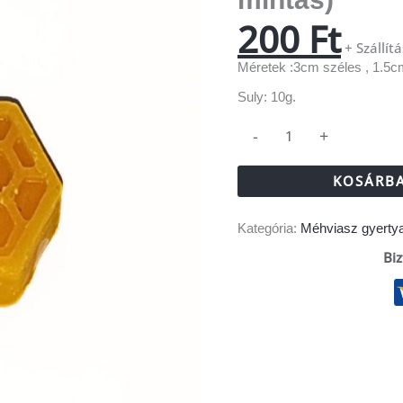
mennyiség
200
Ft
+ Szállítá
Méretek :3cm széles , 1.5
Suly: 10g.
-
+
KOSÁRBA
Kategória:
Méhviasz gyerty
Biz