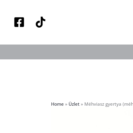
Skip
to
content
Home
»
Üzlet
»
Méhviasz gyertya (méh