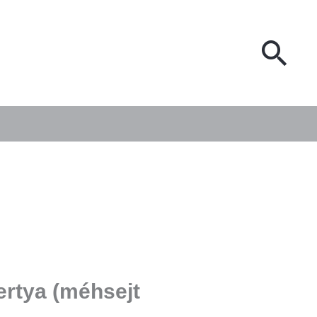
mintás)
mennyiség
Sea
rtya (méhsejt