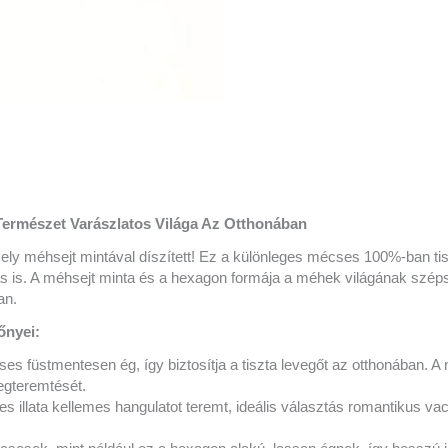
Természet Varászlatos Világa Az Otthonában
ly méhsejt mintával díszített! Ez a különleges mécses 100%-ban ti
 is. A méhsejt minta és a hexagon formája a méhek világának széps
an.
őnyei:
es füstmentesen ég, így biztosítja a tiszta levegőt az otthonában. 
egteremtését.
s illata kellemes hangulatot teremt, ideális választás romantikus