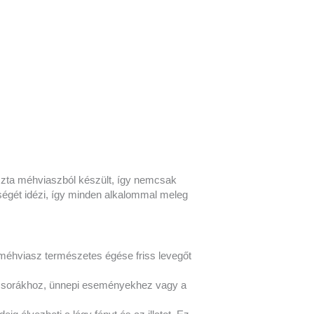
szta méhviaszból készült, így nemcsak
égét idézi, így minden alkalommal meleg
A méhviasz természetes égése friss levegőt
 vacsorákhoz, ünnepi eseményekhez vagy a