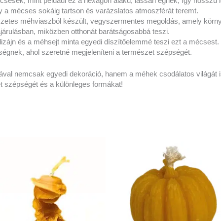
sesek, mint például ez a hexagon alakú, lassan égnek, így hosszú idei
y a mécses sokáig tartson és varázslatos atmoszférát teremt.
zetes méhviaszból készült, vegyszermentes megoldás, amely környe
járulásban, miközben otthonát barátságosabbá teszi.
dizájn és a méhsejt minta egyedi díszítőelemmé teszi ezt a mécsest. 
égnek, ahol szeretné megjeleníteni a természet szépségét.
val nemcsak egyedi dekoráció, hanem a méhek csodálatos világát 
et szépségét és a különleges formákat!