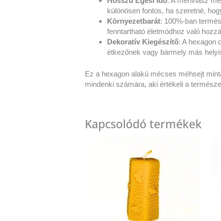
Hosszú Égési Idő
: A méhviasz méc
különösen fontos, ha szeretné, hog
Környezetbarát
: 100%-ban termés
fenntartható életmódhoz való hozzá
Dekoratív Kiegészítő
: A hexagon 
étkezőnek vagy bármely más helyis
Ez a hexagon alakú mécses méhsejt mintá
mindenki számára, aki értékeli a termész
Kapcsolódó termékek