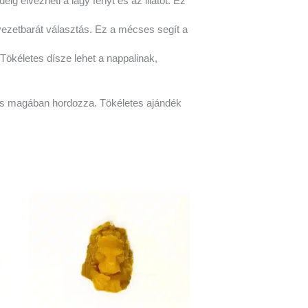
g élvezheti a lágy fényt és az illatot. Ez
zetbarát választás. Ez a mécses segít a
Tökéletes dísze lehet a nappalinak,
is magában hordozza. Tökéletes ajándék