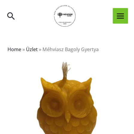
Skip
mennyiség
to
Search
content
Home
»
Üzlet
»
Méhviasz Bagoly Gyertya
Méhviasz
Bagoly
Gyertya
mennyiség