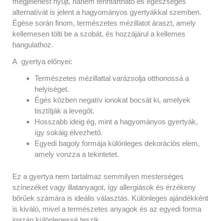
megjelenést nyújt, hanem fenntartható és egészséges
alternatívát is jelent a hagyományos gyertyákkal szemben.
Égése során finom, természetes mézillatot áraszt, amely
kellemesen tölti be a szobát, és hozzájárul a kellemes
hangulathoz.
A gyertya előnyei:
Természetes mézillattal varázsolja otthonossá a
helyiséget.
Égés közben negatív ionokat bocsát ki, amelyek
tisztítják a levegőt.
Hosszabb ideig ég, mint a hagyományos gyertyák,
így sokáig élvezhető.
Egyedi bagoly formája különleges dekorációs elem,
amely vonzza a tekintetet.
Ez a gyertya nem tartalmaz semmilyen mesterséges
színezéket vagy illatanyagot, így allergiások és érzékeny
bőrűek számára is ideális választás. Különleges ajándékként
is kiváló, mivel a természetes anyagok és az egyedi forma
igazán különlegessé teszik.