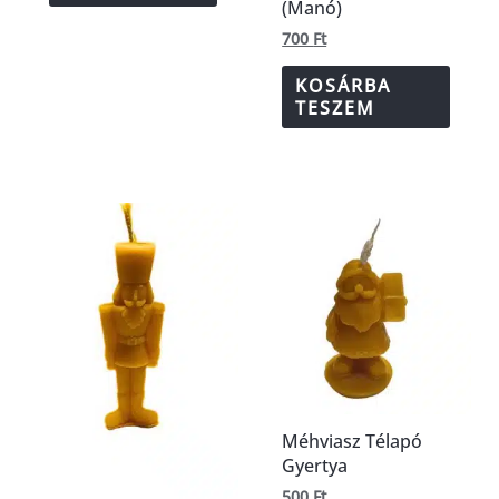
(Manó)
700
Ft
KOSÁRBA
TESZEM
Méhviasz Télapó
Gyertya
500
Ft