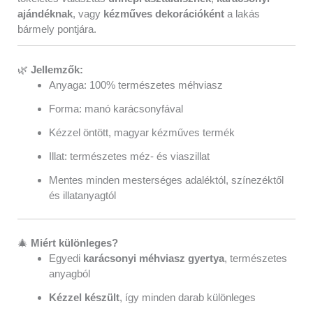
ajándéknak
, vagy
kézműves dekorációként
a lakás
bármely pontjára.
🌿
Jellemzők:
Anyaga: 100% természetes méhviasz
Forma: manó karácsonyfával
Kézzel öntött, magyar kézműves termék
Illat: természetes méz- és viaszillat
Mentes minden mesterséges adaléktól, színezéktől
és illatanyagtól
🎄
Miért különleges?
Egyedi
karácsonyi méhviasz gyertya
, természetes
anyagból
Kézzel készült
, így minden darab különleges