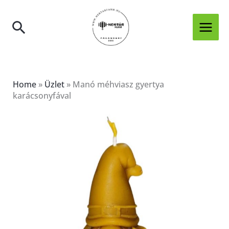
Skip
karácsonyfával
to
mennyiség
Search
content
Home
»
Üzlet
»
Manó méhviasz gyertya
karácsonyfával
Manó
méhviasz
gyertya
karácsonyfával
mennyiség