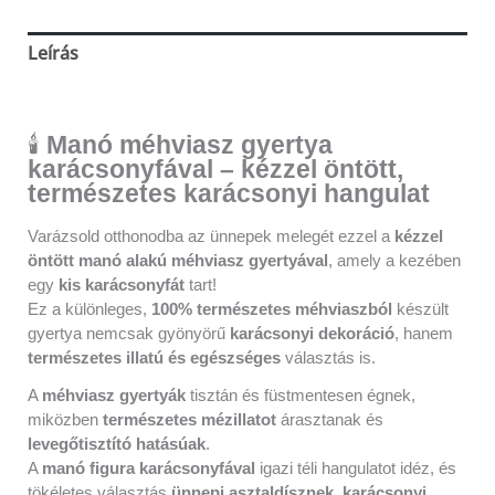
Leírás
Vélemények (0)
🕯️
Manó méhviasz gyertya
karácsonyfával – kézzel öntött,
természetes karácsonyi hangulat
Varázsold otthonodba az ünnepek melegét ezzel a
kézzel
öntött manó alakú méhviasz gyertyával
, amely a kezében
egy
kis karácsonyfát
tart!
Ez a különleges,
100% természetes méhviaszból
készült
gyertya nemcsak gyönyörű
karácsonyi dekoráció
, hanem
természetes illatú és egészséges
választás is.
A
méhviasz gyertyák
tisztán és füstmentesen égnek,
miközben
természetes mézillatot
árasztanak és
levegőtisztító hatásúak
.
A
manó figura karácsonyfával
igazi téli hangulatot idéz, és
tökéletes választás
ünnepi asztaldísznek
,
karácsonyi