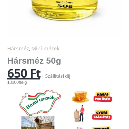
Hársméz
Mini mézek
,
Hársméz 50g
650
Ft
+ Szállítási díj
13000ft/kg