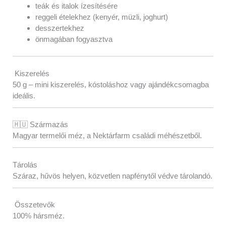
teák és italok ízesítésére
reggeli ételekhez (kenyér, müzli, joghurt)
desszertekhez
önmagában fogyasztva
Kiszerelés
50 g – mini kiszerelés, kóstoláshoz vagy ajándékcsomagba
ideális.
🇭🇺 Származás
Magyar termelői méz, a Nektárfarm családi méhészetből.
Tárolás
Száraz, hűvös helyen, közvetlen napfénytől védve tárolandó.
Összetevők
100% hársméz.