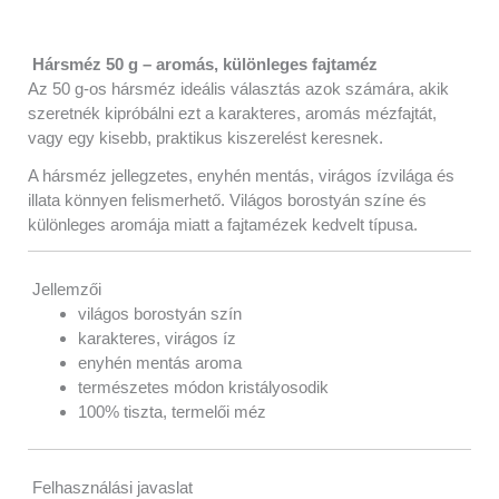
Vélemények (0)
Hársméz 50 g – aromás, különleges fajtaméz
Az 50 g-os hársméz ideális választás azok számára, akik
szeretnék kipróbálni ezt a karakteres, aromás mézfajtát,
vagy egy kisebb, praktikus kiszerelést keresnek.
A hársméz jellegzetes, enyhén mentás, virágos ízvilága és
illata könnyen felismerhető. Világos borostyán színe és
különleges aromája miatt a fajtamézek kedvelt típusa.
Jellemzői
világos borostyán szín
karakteres, virágos íz
enyhén mentás aroma
természetes módon kristályosodik
100% tiszta, termelői méz
Felhasználási javaslat