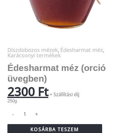
Díszdobozos mézek
Édesharmat méz
,
,
Karácsonyi termékek
Édesharmat méz (orció
üvegben)
2300
Ft
+ Szállítási díj
250g
-
+
KOSÁRBA TESZEM