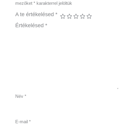
mezőket
*
karakterrel jelöltük
A te értékelésed
*
Értékelésed
*
Név
*
E-mail
*