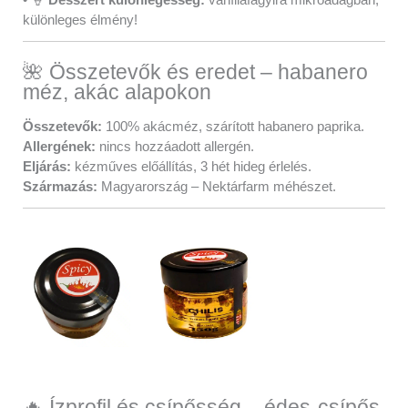
különleges élmény!
🌺 Összetevők és eredet – habanero
méz, akác alapokon
Összetevők:
100% akácméz, szárított habanero paprika.
Allergének:
nincs hozzáadott allergén.
Eljárás:
kézműves előállítás, 3 hét hideg érlelés.
Származás:
Magyarország – Nektárfarm méhészet.
🔥 Ízprofil és csípősség – édes-csípős