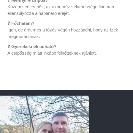
❓ Mennyire csípős?
Közepesen csípős, az akácméz selymessége finoman
ellensúlyozza a habanero erejét.
❓ Főzhetem?
Igen, de érdemes a főzés végén hozzáadni, hogy az ízek
megmaradjanak.
❓ Gyerekeknek adható?
A csípősség miatt inkább felnőtteknek ajánlott.