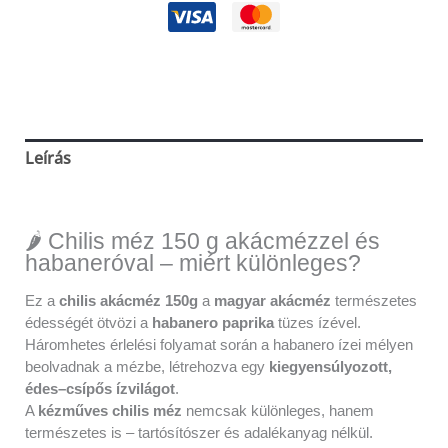
Leírás
Vélemények (0)
🌶️ Chilis méz 150 g akácmézzel és
habaneróval – miért különleges?
Ez a
chilis akácméz 150g
a
magyar akácméz
természetes
édességét ötvözi a
habanero paprika
tüzes ízével.
Háromhetes érlelési folyamat során a habanero ízei mélyen
beolvadnak a mézbe, létrehozva egy
kiegyensúlyozott,
édes–csípős ízvilágot
.
A
kézműves chilis méz
nemcsak különleges, hanem
természetes is – tartósítószer és adalékanyag nélkül.