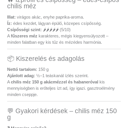
chilis méz
Illat:
virágos akác, enyhe paprika-aroma.
Íz:
édes kezdet, lágyan épülő, közepes csípősség.
Csípősségi szint:
🌶️🌶️🌶️🌶️🌶️ (5/10)
A
fűszeres méz
karakteres, mégis kiegyensúlyozott –
minden falatban egy kis tűz és mézédes harmónia.
📦 Kiszerelés és adagolás
Nettó tartalom:
150 g
Ajánlott adag:
½–1 teáskanál ízlés szerint.
A
chilis méz 150 g akácmézzel és habaneróval
kis
mennyiségben is erőteljes ízt ad, így igazi. gasztroélmény
minden cseppje.
💬 Gyakori kérdések – chilis méz 150
g