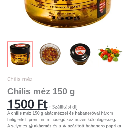
Chilis méz
Chilis méz 150 g
1500
Ft
+ Szállítási díj
A
chilis méz 150 g akácmézzel és habaneróval
három
hétig érlelt, prémium minőségű kézműves különlegesség.
A selymes
🍯 akácméz
és a
🔥 szárított habanero paprika