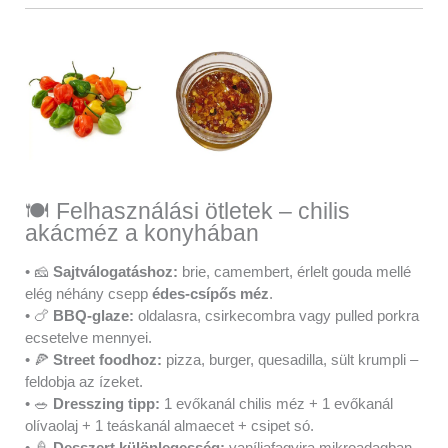
🍽️ Felhasználási ötletek – chilis
akácméz a konyhában
• 🧀
Sajtválogatáshoz:
brie, camembert, érlelt gouda mellé
elég néhány csepp
édes-csípős méz
.
• 🍗
BBQ-glaze:
oldalasra, csirkecombra vagy pulled porkra
ecsetelve mennyei.
• 🍕
Street foodhoz:
pizza, burger, quesadilla, sült krumpli –
feldobja az ízeket.
• 🥗
Dresszing tipp:
1 evőkanál chilis méz + 1 evőkanál
olívaolaj + 1 teáskanál almaecet + csipet só.
• 🍦
Desszert különlegesség:
vaníliafagyira mikroadagban,