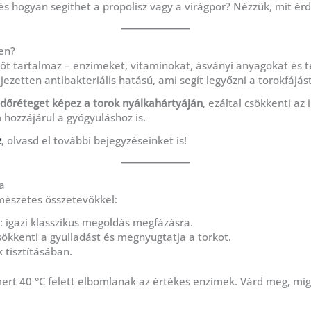
és hogyan segíthet a propolisz vagy a virágpor? Nézzük, mit ér
len?
őt tartalmaz – enzimeket, vitaminokat, ásványi anyagokat és 
jezetten antibakteriális hatású, ami segít legyőzni a torokfájá
dőréteget képez a torok nyálkahártyáján
, ezáltal csökkenti az 
hozzájárul a gyógyuláshoz is.
z
, olvasd el további bejegyzéseinket is!
a
észetes összetevőkkel:
 igazi klasszikus megoldás megfázásra.
csökkenti a gyulladást és megnyugtatja a torkot.
k tisztításában.
mert 40 °C felett elbomlanak az értékes enzimek. Várd meg, míg