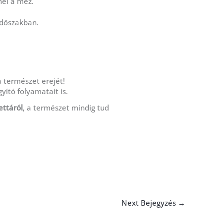
él a méz.
 időszakban.
a természet erejét!
ító folyamatait is.
ettáról
, a természet mindig tud
Next Bejegyzés
→