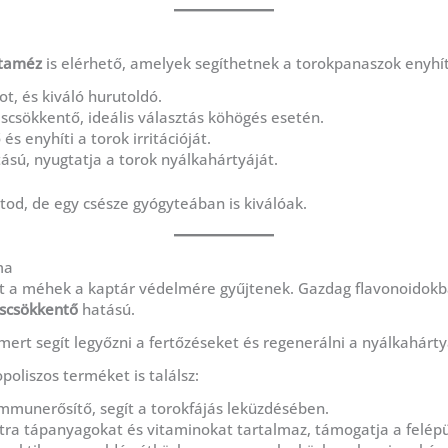
jtaméz
is elérhető, amelyek segíthetnek a torokpanaszok enyhí
kot, és kiváló hurutoldó.
scsökkentő, ideális választás köhögés esetén.
s enyhíti a torok irritációját.
ású, nyugtatja a torok nyálkahártyáját.
od, de egy csésze gyógyteában is kiválóak.
ma
 a méhek a kaptár védelmére gyűjtenek. Gazdag flavonoidokba
dáscsökkentő
hatású.
ert segít legyőzni a fertőzéseket és regenerálni a nyálkahárty
oliszos terméket is találsz:
mmunerősítő, segít a torokfájás leküzdésében.
tra tápanyagokat és vitaminokat tartalmaz, támogatja a felépü