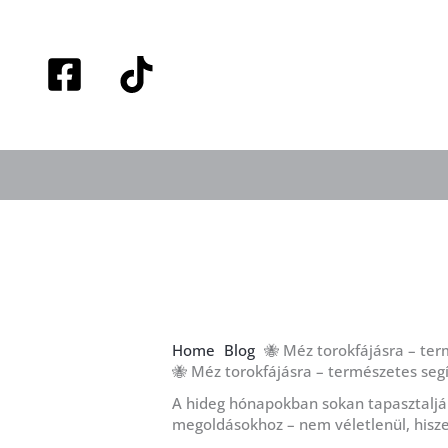
Skip
to
content
Home
Blog
🐝 Méz torokfájásra – ter
🐝 Méz torokfájásra – természetes seg
A hideg hónapokban sokan tapasztalják
megoldásokhoz – nem véletlenül, hisz