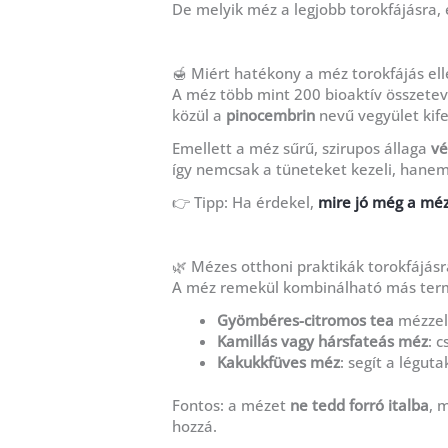
De melyik méz a legjobb torokfájásra, 
🍯 Miért hatékony a méz torokfájás el
A méz több mint 200 bioaktív összetev
közül a
pinocembrin
nevű vegyület kife
Emellett a méz sűrű, szirupos állaga
vé
így nemcsak a tüneteket kezeli, hanem 
👉 Tipp: Ha érdekel,
mire jó még a mé
🌿 Mézes otthoni praktikák torokfájásr
A méz remekül kombinálható más term
Gyömbéres-citromos tea
mézzel:
Kamillás vagy hársfateás méz
: 
Kakukkfüves méz
: segít a léguta
Fontos: a mézet
ne tedd forró italba
, 
hozzá.