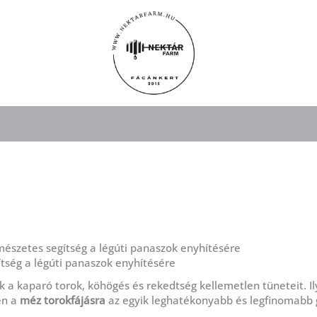
mészetes segítség a légúti panaszok enyhítésére
ítség a légúti panaszok enyhítésére
 a kaparó torok, köhögés és rekedtség kellemetlen tüneteit. I
en a
méz torokfájásra
az egyik leghatékonyabb és legfinomabb