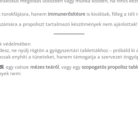
praktikus megoldás útközben vagy munka közben, ha nincs kézn
 torokfájásra, hanem
immunerősítésre
is kiválóak, főleg a téli
számára a propoliszt tartalmazó készítmények nem ajánlottak!
rok védelmében
esz, ne nyúlj rögtön a gyógyszertári tablettákhoz – próbáld ki 
sak enyhíti a tüneteket, hanem támogatja a szervezet öngyógy
ől
, egy csésze
mézes teáról
, vagy egy
szopogatós propolisz tabl
ények nem: