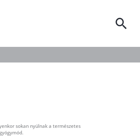
Sea
lyenkor sokan nyúlnak a természetes
 gyógymód.