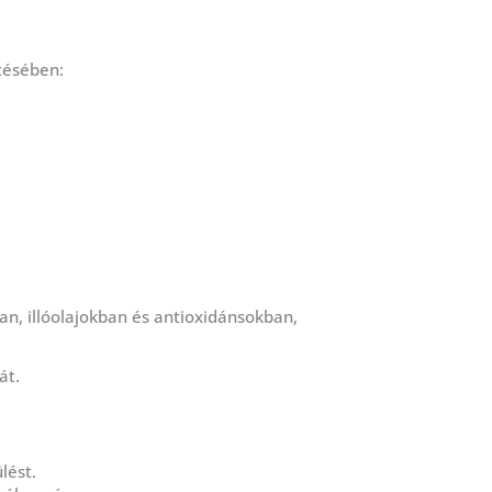
tésében:
n, illóolajokban és antioxidánsokban,
át.
lést.