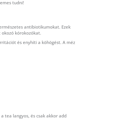
demes tudni!
természetes antibiotikumokat. Ezek
st okozó kórokozókat.
irritációt és enyhíti a köhögést. A méz
 a tea langyos, és csak akkor add