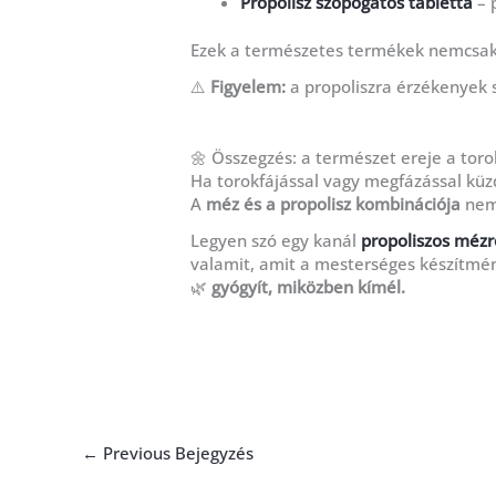
Propolisz szopogatós tabletta
– 
Ezek a természetes termékek nemcsak
⚠️
Figyelem:
a propoliszra érzékenyek 
🌼 Összegzés: a természet ereje a to
Ha torokfájással vagy megfázással küzd
A
méz és a propolisz kombinációja
nemc
Legyen szó egy kanál
propoliszos mézr
valamit, amit a mesterséges készítm
🌿
gyógyít, miközben kímél.
←
Previous Bejegyzés