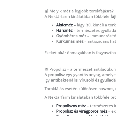
🍯 Melyik méz a legjobb torokfájásra?
A Nektárfarm kínálatában többféle
fa
Akácméz
– lágy ízű, kíméli a tor
Hársméz
– természetes gyulladá
Gyömbéres méz
– immunerősítő é
Kurkumás méz
– antioxidáns hat
Ezeket akár önmagukban is fogyaszthat
🐝 Propolisz – a természet antibiotiku
A
propolisz
egy gyantás anyag, amelyet
így
antibakteriális, vírusölő és gyulla
Torokfájás esetén különösen hasznos, m
A Nektárfarm kínálatában többféle prop
Propoliszos méz
– természetes i
Propolisz és virágporos méz
– ex