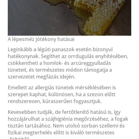
A lépesméz jótékony hatásai
Leginkább a légúti panaszok esetén bizonyul
hatékonynak. Segíthet az orrdugulás enyhítésében,
csökkentheti a homlok- és arcüreggyulladás
tüneteit, és természetes módon támogatja a
szervezetet megfázás idején.
Emellett az allergiás tünetek mérséklésében is
szerepet kaphat, különösen, ha a szezon előtt
rendszeresen, kúraszerűen fogyasztjuk.
Kevesebben tudják, de fertőtlenítő hatású is, így
hozzájárulhat a szájhigiénia megőrzéséhez, a fogak
tisztán tartásához. Nem utolsó sorban szellemi és
fizikai megterhelés előtt is kiváló természetes