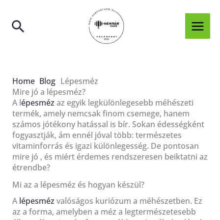
Skip
to
Search
content
Home
Blog
Lépesméz
Mire jó a lépesméz?
A l
épesméz
az egyik legkülönlegesebb méhészeti
termék, amely nemcsak finom csemege, hanem
számos jótékony hatással is bír. Sokan édességként
fogyasztják, ám ennél jóval több: természetes
vitaminforrás és igazi különlegesség. De pontosan
mire jó , és miért érdemes rendszeresen beiktatni az
étrendbe?
Mi az a lépesméz és hogyan készül?
A
lépesméz
valóságos kuriózum a méhészetben. Ez
az a forma, amelyben a méz a legtermészetesebb