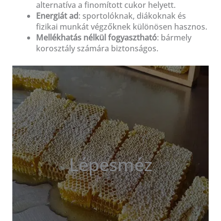
alternatíva a finomított cukor helyett.
Energiát ad
: sportolóknak, diákoknak és
fizikai munkát végzőknek különösen hasznos.
Mellékhatás nélkül fogyasztható
: bármely
korosztály számára biztonságos.
Lépesméz