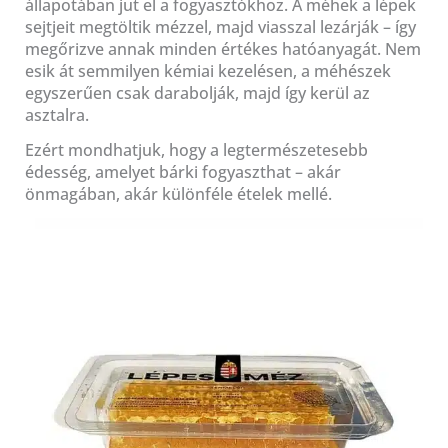
állapotában jut el a fogyasztókhoz. A méhek a lépek
sejtjeit megtöltik mézzel, majd viasszal lezárják – így
megőrizve annak minden értékes hatóanyagát. Nem
esik át semmilyen kémiai kezelésen, a méhészek
egyszerűen csak darabolják, majd így kerül az
asztalra.
Ezért mondhatjuk, hogy a legtermészetesebb
édesség, amelyet bárki fogyaszthat – akár
önmagában, akár különféle ételek mellé.